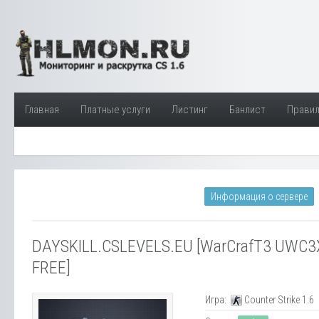
Главная
Платные услуги
Листинг
Банлист
Прави
Информация о сервере
DAYSKILL.CSLEVELS.EU [WarCrafT3 UWC3X
FREE]
Игра:
Counter Strike 1.6